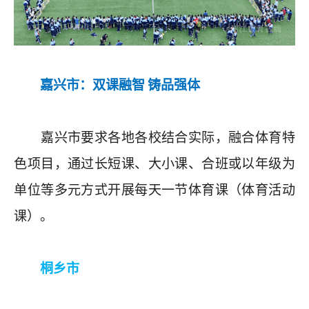
嘉兴市：双课融智 铸品强体
嘉兴市要求各地各校结合实际，融合体育特
色项目，通过长短课、大小课、合班或以年级为
单位等多元方式开展每天一节体育课（体育活动
课）。
桐乡市