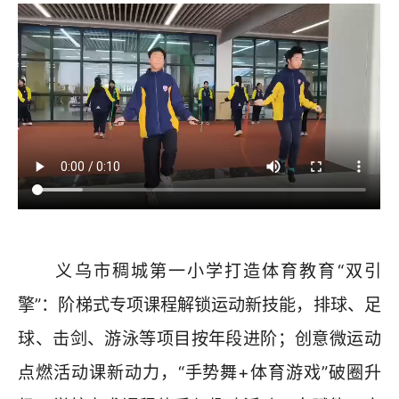
义乌市稠城第一小学打造体育教育“双引
擎”：阶梯式专项课程解锁运动新技能，排球、足
球、击剑、游泳等项目按年段进阶；创意微运动
点燃活动课新动力，“手势舞+体育游戏”破圈升