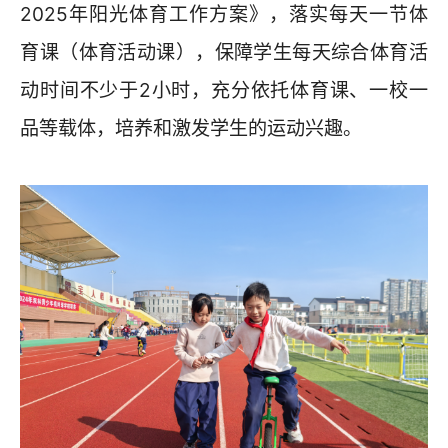
2025年阳光体育工作方案》，落实每天一节体
育课（体育活动课），保障学生每天综合体育活
动时间不少于2小时，充分依托体育课、一校一
品等载体，培养和激发学生的运动兴趣。