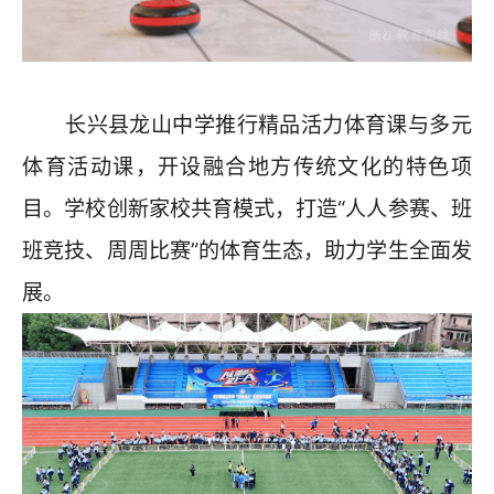
长兴县龙山中学推行精品活力体育课与多元
体育活动课，开设融合地方传统文化的特色项
目。学校创新家校共育模式，打造“人人参赛、班
班竞技、周周比赛”的体育生态，助力学生全面发
展。