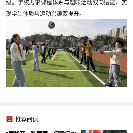
级。学校力求课程体系与趣味活动双向赋能，实
现学生体质与运动兴趣双提升。
推荐阅读