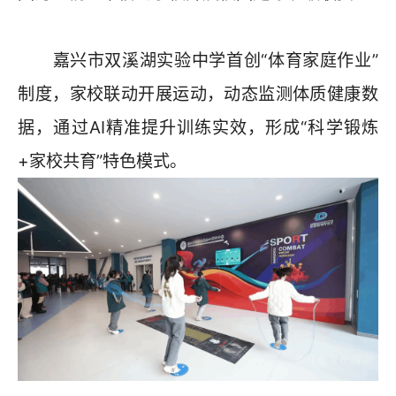
嘉兴市双溪湖实验中学首创“体育家庭作业”
制度，家校联动开展运动，动态监测体质健康数
据，通过AI精准提升训练实效，形成“科学锻炼
+家校共育”特色模式。