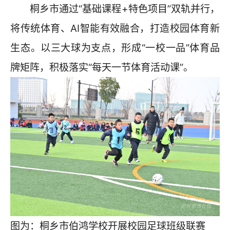
桐乡市通过“基础课程+特色项目”双轨并行，
将传统体育、AI智能有效融合，打造校园体育新
生态。以三大球为支点，形成“一校一品”体育品
牌矩阵，积极落实“每天一节体育活动课”。
图为：桐乡市伯鸿学校开展校园足球班级联赛