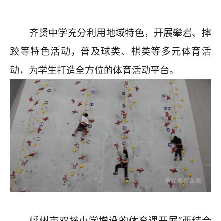
齐贤中学充分利用地域特色，开展攀岩、摔
跤等特色活动，普及球类、棋类等多元体育活
动，为学生打造全方位的体育活动平台。
嵊州市双塔小学增设的体育课开展“两结合