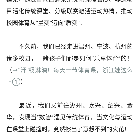
目活化传统课堂、分级联赛激活运动热情，推动
校园体育从“量变”迈向“质变”。
不久前，我们已经走进温州、宁波、杭州的
诸多校园，一睹孩子们都是如何“乐享体育”的！
（
→“汗”畅淋漓！每天一节体育课，浙江娃这么
上①
）
最近，我们又前往湖州、嘉兴、绍兴、金
华，发现当“数智”遇见传统体育，当文化与运动
在课堂上碰撞时，竟然擦出了意想不到的火花！