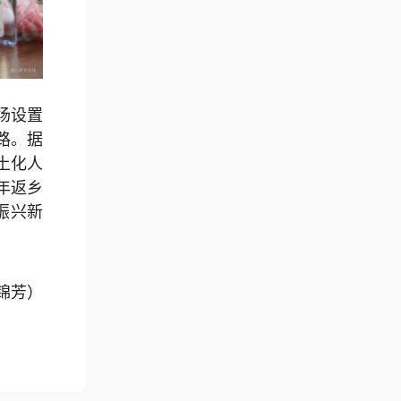
场设置
路。据
土化人
年返乡
振兴新
锦芳）