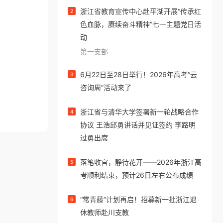
浙江省教育宣传中心赴平湖开展“传承红
2
色血脉，赓续奋斗精神”七一主题党日活
动
第一支部
6月22日至28日举行！2026年高考“云
3
咨询周”活动来了
浙江省与清华大学签署新一轮战略合作
4
协议 王浩邱勇讲话并见证签约 李路明
过勇出席
落笔收官，静待花开——2026年浙江高
5
考顺利结束，预计26日左右公布成绩
“常青藤”计划再启！招募新一批浙江退
6
休教师赴川支教